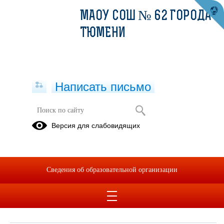
МАОУ СОШ № 62 ГОРОДА
ТЮМЕНИ
Написать письмо
Обращения граждан
Версия для слабовидящих
При помощи данного сервиса вы можете узнать о ходе
рассмотрения вашего обращения, для этого необходимо ввести
номер обращения, присвоенный сервисом в автоматическом
Сведения об образовательной организации
режиме при подаче обращения через электронную форму. Номер
обращения отправляется на электронный адрес, который вы
указывали при подаче обращения в электронной форме.