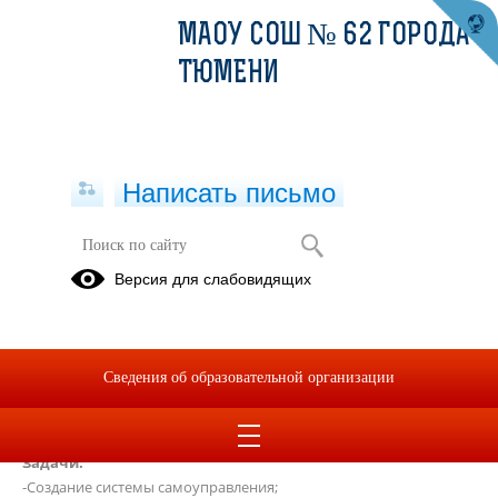
МАОУ СОШ № 62 ГОРОДА
ТЮМЕНИ
Написать письмо
Органы самоуправления
Версия для слабовидящих
Творческое объединение
старшеклассников "Лидер".
Девиз:
"Если быть, то быть лучшими!"
Сведения об образовательной организации
Цель:
Формирование высоконравственной, творчески активной
личности.
Задачи:
-Создание системы самоуправления;